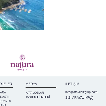
ROJELER
MEDYA
İLETIŞIM
info@atayildizgrup.com
KARA
KATALOGLAR
IKAVAK
TANITIM FİLMLERİ
SİZİ ARAYALIM
 BONVOY
KARA