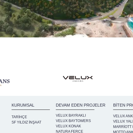
KURUMSAL
DEVAM EDEN PROJELER
BITEN P
VELUX BAYRAKLI
VELUX AN
TARİHÇE
VELUX BAYTOWERS
VELUX YAL
SF YILDIZ İNŞAAT
VELUX KONAK
MARRIOTT
NATURA FERCE
MOTTO AN