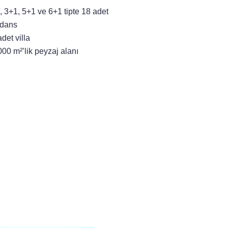
, 3+1, 5+1 ve 6+1 tipte 18 adet
idans
det villa
000 m²’lik peyzaj alanı