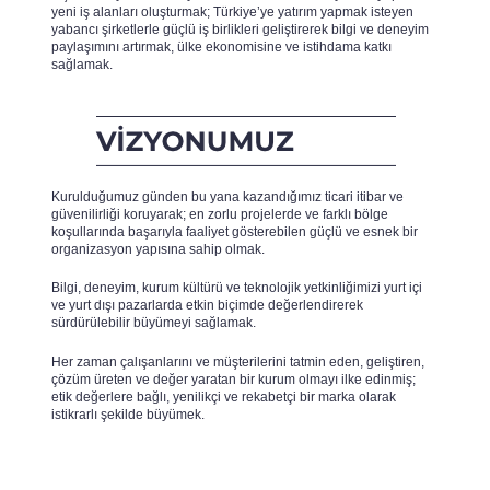
yeni iş alanları oluşturmak; Türkiye’ye yatırım yapmak isteyen
yabancı şirketlerle güçlü iş birlikleri geliştirerek bilgi ve deneyim
paylaşımını artırmak, ülke ekonomisine ve istihdama katkı
sağlamak.
Kurulduğumuz günden bu yana kazandığımız ticari itibar ve
güvenilirliği koruyarak; en zorlu projelerde ve farklı bölge
koşullarında başarıyla faaliyet gösterebilen güçlü ve esnek bir
organizasyon yapısına sahip olmak.
Bilgi, deneyim, kurum kültürü ve teknolojik yetkinliğimizi yurt içi
ve yurt dışı pazarlarda etkin biçimde değerlendirerek
sürdürülebilir büyümeyi sağlamak.
Her zaman çalışanlarını ve müşterilerini tatmin eden, geliştiren,
çözüm üreten ve değer yaratan bir kurum olmayı ilke edinmiş;
etik değerlere bağlı, yenilikçi ve rekabetçi bir marka olarak
istikrarlı şekilde büyümek.