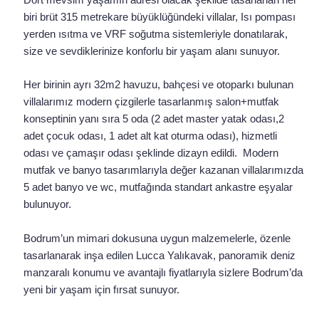
Dört mevsim yaşamın adresi olacak şekilde tasarlanan her
biri brüt 315 metrekare büyüklüğündeki villalar, Isı pompası
yerden ısıtma ve VRF soğutma sistemleriyle donatılarak,
size ve sevdiklerinize konforlu bir yaşam alanı sunuyor.
Her birinin ayrı 32m2 havuzu, bahçesi ve otoparkı bulunan
villalarımız modern çizgilerle tasarlanmış salon+mutfak
konseptinin yanı sıra 5 oda (2 adet master yatak odası,2
adet çocuk odası, 1 adet alt kat oturma odası), hizmetli
odası ve çamaşır odası şeklinde dizayn edildi. Modern
mutfak ve banyo tasarımlarıyla değer kazanan villalarımızda
5 adet banyo ve wc, mutfağında standart ankastre eşyalar
bulunuyor.
Bodrum’un mimari dokusuna uygun malzemelerle, özenle
tasarlanarak inşa edilen Lucca Yalıkavak, panoramik deniz
manzaralı konumu ve avantajlı fiyatlarıyla sizlere Bodrum’da
yeni bir yaşam için fırsat sunuyor.